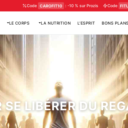
Aller
Code
CAROFIT10
: -10 % sur Prozis
Code
FITUSDI
au
contenu
LE CORPS
LA NUTRITION
L’ESPRIT
BONS PLAN
 SE LIBÉRER DU RE