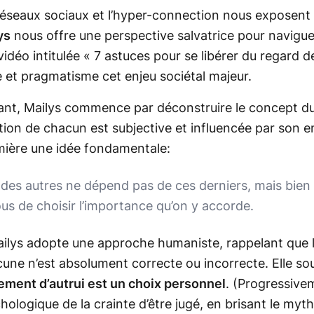
réseaux sociaux et l’hyper-connection nous exposen
ys
nous offre une perspective salvatrice pour naviguer
idéo intitulée « 7 astuces pour se libérer du regard 
e et pragmatisme cet enjeu sociétal majeur.
ant, Mailys commence par déconstruire le concept du 
tion de chacun est subjective et influencée par son 
lumière une idée fondamentale:
 des autres ne dépend pas de ces derniers, mais bien
ous de choisir l’importance qu’on y accorde.
ailys adopte une approche humaniste, rappelant que l
ucune n’est absolument correcte ou incorrecte. Elle s
gement d’autrui est un choix personnel
.
(Progressive
hologique de la crainte d’être jugé, en brisant le mythe