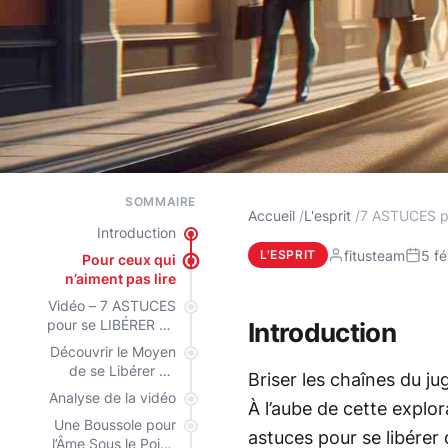
SOMMAIRE
Accueil
L'esprit
7 ASTUCES p
Introduction
fitusteam
5 fé
L'ESPRIT
Pour ceux qui
n’aiment pas lire
Vidéo – 7 ASTUCES
pour se LIBÉRER du
Introduction
REGARD DES
Découvrir le Moyen
AUTRES
de se Libérer du
Briser les chaînes du j
Regard des Autres
Analyse de la vidéo
À l’aube de cette explor
Une Boussole pour
astuces pour se libérer
l’Âme Sous le Poids