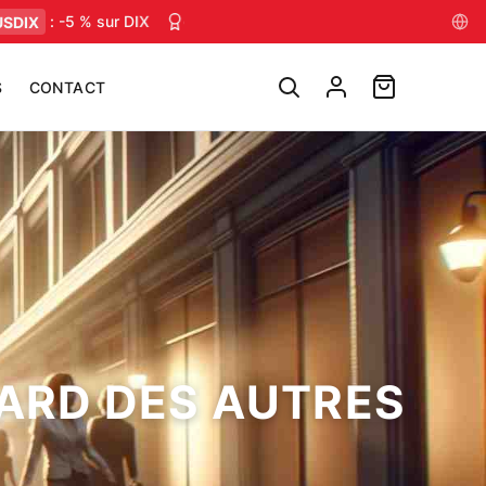
X
: -5 % sur DIX
Conseils muscu, nutrition & mental — chaque 
S
CONTACT
GARD DES AUTRES