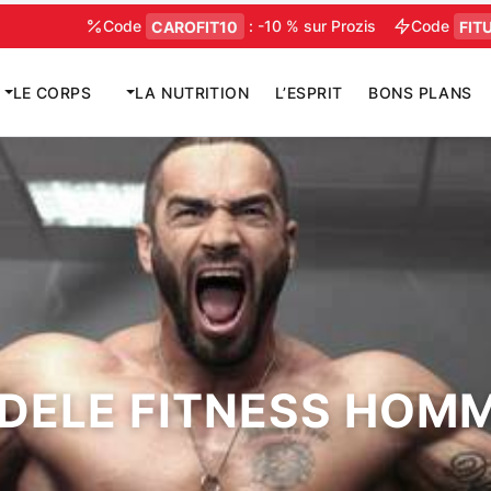
Aller
Code
CAROFIT10
: -10 % sur Prozis
Code
FITUSD
au
contenu
LE CORPS
LA NUTRITION
L’ESPRIT
BONS PLANS
DELE FITNESS HOM