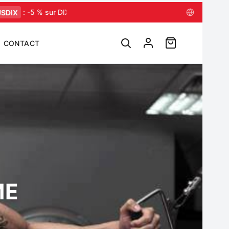
IX
: -5 % sur DIX
Conseils muscu, nutrition & mental — chaqu
CONTACT
ME