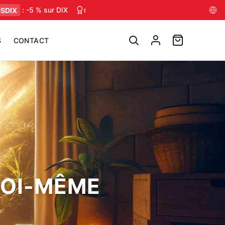
X
: -5 % sur DIX
Conseils muscu, nutrition & mental — chaque 
S
CONTACT
SOI-MÊME