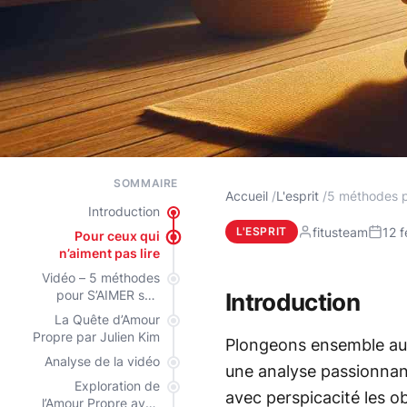
SOMMAIRE
Accueil
L'esprit
5 méthodes 
Introduction
fitusteam
12 f
L'ESPRIT
Pour ceux qui
n’aiment pas lire
Vidéo – 5 méthodes
pour S’AIMER soi-
Introduction
même
La Quête d’Amour
Propre par Julien Kim
Plongeons ensemble au 
Analyse de la vidéo
une analyse passionnant
Exploration de
avec perspicacité les ob
l’Amour Propre avec