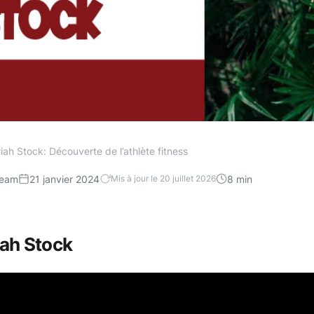
iah Stock: Découverte de l’athlète fitness
team
21 janvier 2024
8 min
Mis à jour le 20 juillet 2026
iah Stock