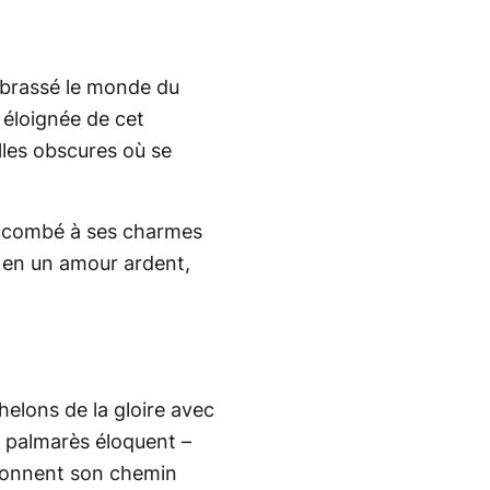
mbrassé le monde du
 éloignée de cet
alles obscures où se
succombé à ses charmes
it en un amour ardent,
chelons de la gloire avec
on palmarès éloquent –
jalonnent son chemin