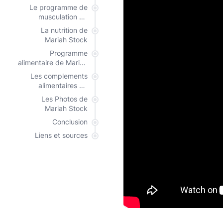
Le programme de
musculation de
Mariah Stock
La nutrition de
Mariah Stock
Programme
alimentaire de Mariah
Stock
Les complements
alimentaires de
Mariah Stock
Les Photos de
Mariah Stock
Conclusion
Liens et sources