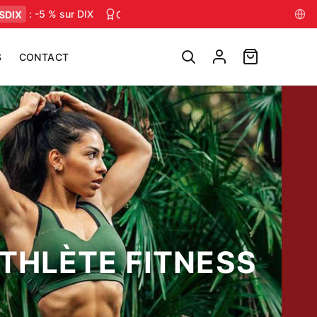
: -5 % sur DIX
Conseils muscu, nutrition & mental — chaque s
S
CONTACT
THLÈTE FITNESS