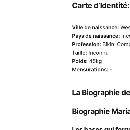
Carte d’Identité
Ville de naissance:
West
Pays de naissance:
Inc
Profession:
Bikini Comp
Taille:
Inconnu
Poids:
45kg
Mensurations:
–
La Biographie d
Biographie Mari
Les bases qui forg