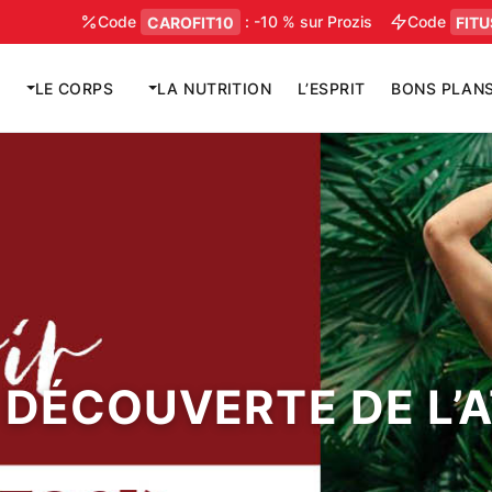
Aller
Code
CAROFIT10
: -10 % sur Prozis
Code
FITUSDIX
au
contenu
LE CORPS
LA NUTRITION
L’ESPRIT
BONS PLAN
 DÉCOUVERTE DE L’A