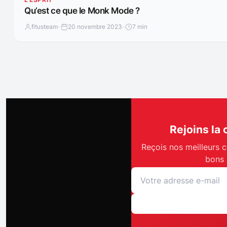
Qu’est ce que le Monk Mode ?
fitusteam
-
20 novembre 2023
-
7 min
Rejoins la
Reçois nos meilleurs c
bons 