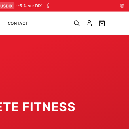
DIX
: -5 % sur DIX
Conseils muscu, nutrition & mental — chaqu
S
CONTACT
TE FITNESS