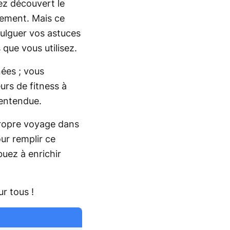
ez découvert le
nement. Mais ce
vulguer vos astuces
que vous utilisez.
ées ; vous
rs de fitness à
e entendue.
propre voyage dans
ur remplir ce
buez à enrichir
r tous !