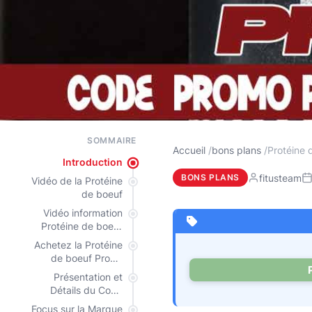
SOMMAIRE
Accueil
bons plans
Protéine 
Introduction
fitusteam
BONS PLANS
Vidéo de la Protéine
de boeuf
Vidéo information
Protéine de boeuf
Prozis
Achetez la Protéine
de boeuf Prozis
moins cher !
Présentation et
Détails du Code
Promo
Focus sur la Marque