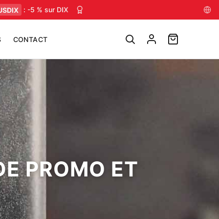
IX
: -5 % sur DIX
Conseils muscu, nutrition & mental — chaque
S
CONTACT
DE PROMO ET